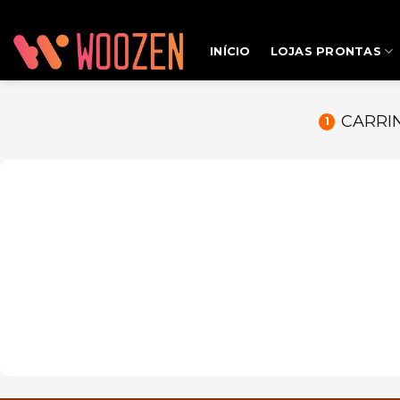
Skip
---------
to
INÍCIO
LOJAS PRONTAS
content
CARRI
1